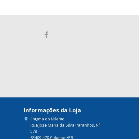
Informações da Loja
Enigma do Milenio

Rua José Maria da Silva Paranhos, Nº
578
83409-470 Colombo/PR