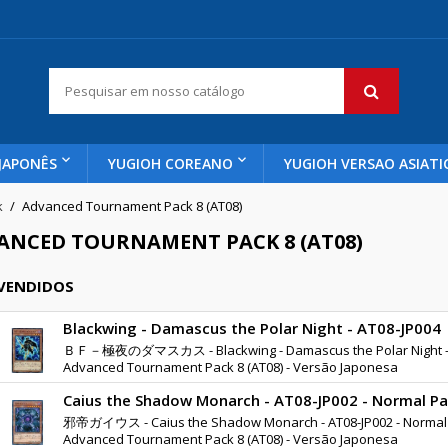
JAPONÊS
YUGIOH COREANO
YUGIOH VERSAO ASIATI
k
Advanced Tournament Pack 8 (AT08)
ANCED TOURNAMENT PACK 8 (AT08)
 VENDIDOS
Blackwing - Damascus the Polar Night - AT08-JP004
ＢＦ－極夜のダマスカス - Blackwing - Damascus the Polar Night - A
Advanced Tournament Pack 8 (AT08) - Versão Japonesa
Caius the Shadow Monarch - AT08-JP002 - Normal Par
邪帝ガイウス - Caius the Shadow Monarch - AT08-JP002 - Normal P
Advanced Tournament Pack 8 (AT08) - Versão Japonesa