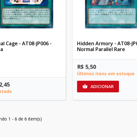
ual Cage - AT08-JP006 -
Hidden Armory - AT08-JP0
a
Normal Parallel Rare
R$ 5,50
Últimos itens em estoque
2,45
ADICIONAR

otado
indo 1 - 6 de 6 item(s)