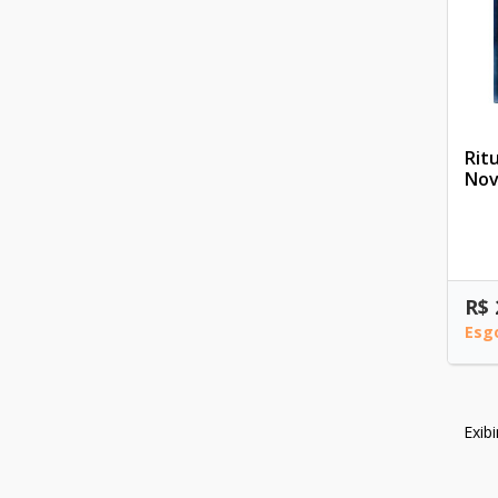
Rit
Nov
R$ 
Esg
Exib