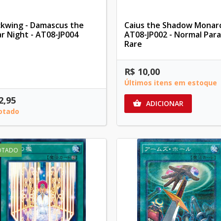
ckwing - Damascus the
Caius the Shadow Monarc
ar Night - AT08-JP004
AT08-JP002 - Normal Paral
Rare
R$ 10,00
Últimos itens em estoque
2,95
ADICIONAR

otado
OTADO