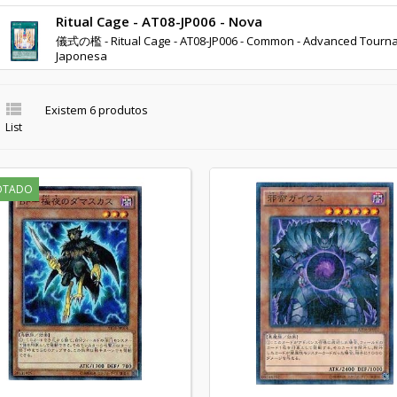
Ritual Cage - AT08-JP006 - Nova
儀式の檻 - Ritual Cage - AT08-JP006 - Common - Advanced Tournam
Japonesa

Existem 6 produtos
List
OTADO