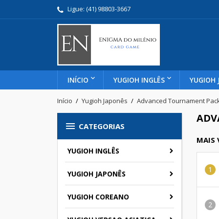
Ligue:
(41) 98803-3667
INÍCIO
YUGIOH INGLÊS
YUGIOH 
Início
Yugioh Japonês
Advanced Tournament Pac
ADV

CATEGORIAS
MAIS
YUGIOH INGLÊS
YUGIOH JAPONÊS
YUGIOH COREANO