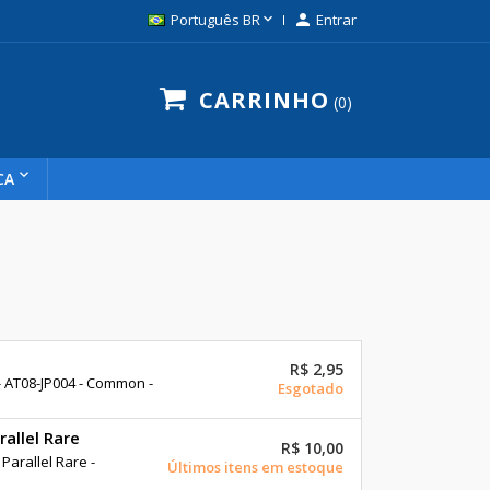

Português BR

Entrar
CARRINHO
0
CA
R$ 2,95
T08-JP004 - Common -
Esgotado
allel Rare
R$ 10,00
arallel Rare -
Últimos itens em estoque