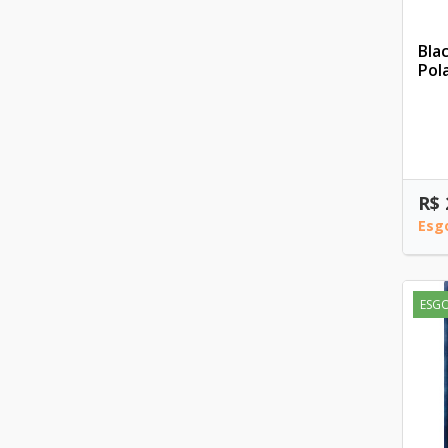
Bla
Pol
R$ 
Esg
ESG