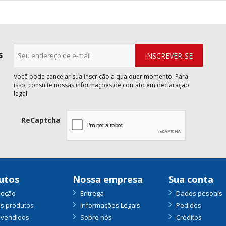
s
Você pode cancelar sua inscrição a qualquer momento. Para
isso, consulte nossas informações de contato em declaração
legal.
ReCaptcha
utos
Nossa empresa
Sua conta
oção
Entrega
Dados pesoais
s produtos
Informações Legais
Pedidos
 vendidos
Sobre nós
Créditos