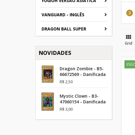
YUGIOH VERSAO ASIATICA
VANGUARD - INGLÊS
DRAGON BALL SUPER

Grid
NOVIDADES
ESG
Dragon Zombie - B5-
66672569 - Danificada
R$ 2,50
Mystic Clown - B3-
47060154 - Danificada
R$ 3,00