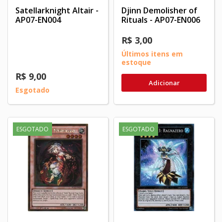
Satellarknight Altair -
Djinn Demolisher of
AP07-EN004
Rituals - AP07-EN006
R$ 3,00
Últimos itens em
estoque
R$ 9,00
Adicionar
Esgotado
ESGOTADO
ESGOTADO