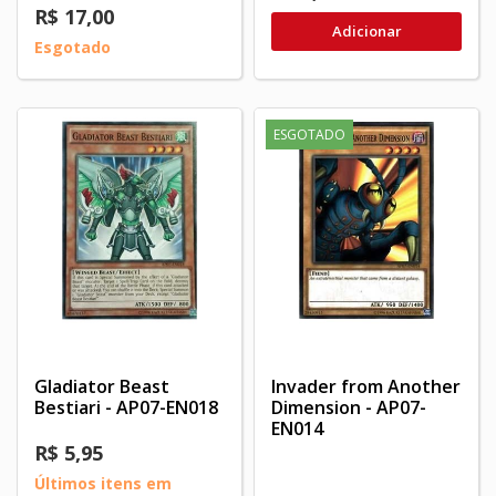
R$ 17,00
Adicionar
Esgotado
ESGOTADO
Gladiator Beast
Invader from Another
Bestiari - AP07-EN018
Dimension - AP07-
EN014
R$ 5,95
Últimos itens em