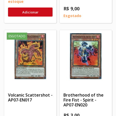
estoque
R$ 9,00
Adicionar
Esgotado
ESGOTADO
Volcanic Scattershot -
Brotherhood of the
AP07-EN017
Fire Fist - Spirit -
AP07-EN020
R$ 3,00