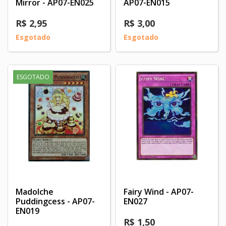
Mirror - AP07-EN025
AP07-EN015
R$ 2,95
R$ 3,00
Esgotado
Esgotado
ESGOTADO
Madolche
Fairy Wind - AP07-
Puddingcess - AP07-
EN027
EN019
R$ 1,50