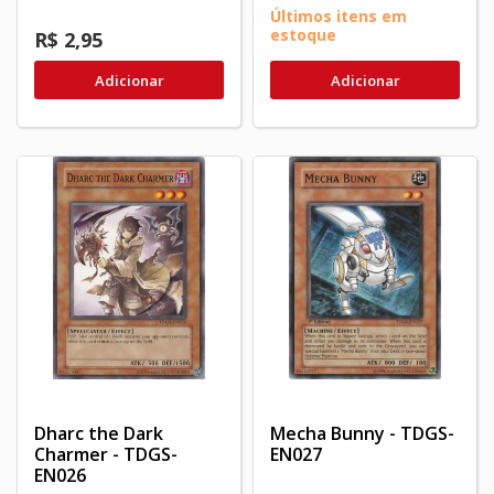
Últimos itens em
estoque
R$ 2,95
Adicionar
Adicionar
Dharc the Dark
Mecha Bunny - TDGS-
Charmer - TDGS-
EN027
EN026