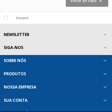

Voltar ao topo
NEWSLETTER

SIGA-NOS

SOBRE NÓS

PRODUTOS

NOSSA EMPRESA

SUA CONTA
