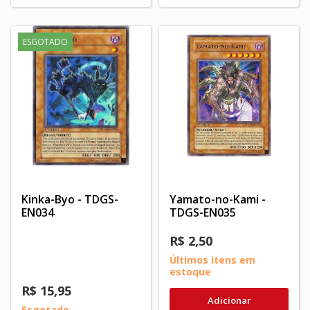
ESGOTADO
Kinka-Byo - TDGS-
Yamato-no-Kami -
EN034
TDGS-EN035
R$ 2,50
Últimos itens em
estoque
R$ 15,95
Adicionar
Esgotado