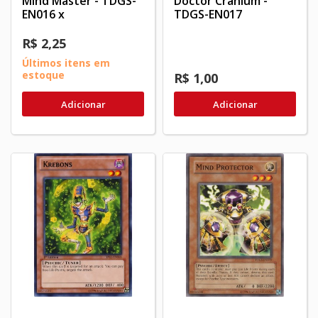
Mind Master - TDGS-
Doctor Cranium -
EN016 x
TDGS-EN017
R$ 2,25
Últimos itens em
estoque
R$ 1,00
Adicionar
Adicionar