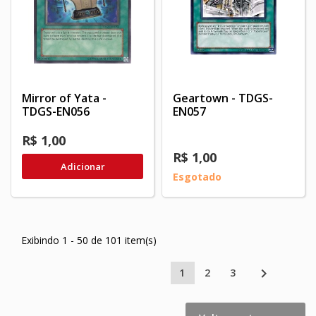
Mirror of Yata -
Geartown - TDGS-
TDGS-EN056
EN057
R$ 1,00
R$ 1,00
Adicionar
Esgotado
Exibindo 1 - 50 de 101 item(s)

1
2
3