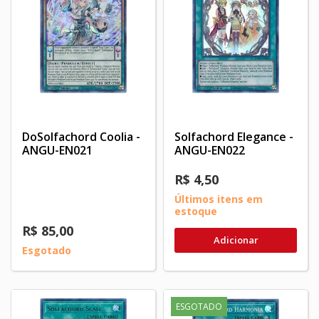
DoSolfachord Coolia -
Solfachord Elegance -
ANGU-EN021
ANGU-EN022
R$ 4,50
Últimos itens em
estoque
R$ 85,00
Adicionar
Esgotado
ESGOTADO