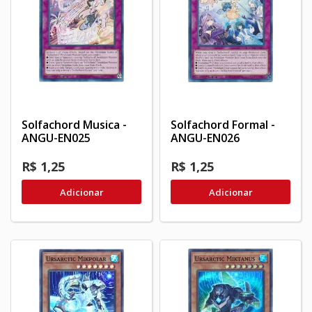
Solfachord Musica -
Solfachord Formal -
ANGU-EN025
ANGU-EN026
R$ 1,25
R$ 1,25
Adicionar
Adicionar