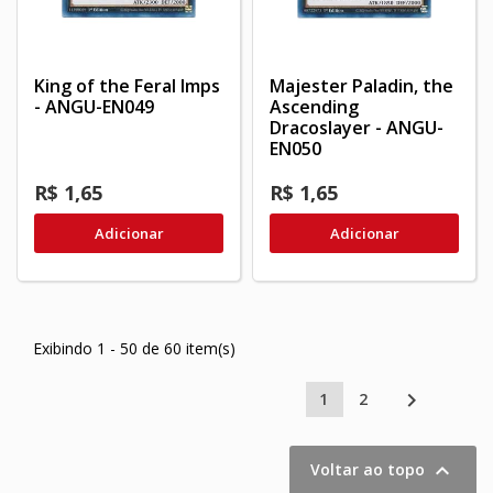
King of the Feral Imps
Majester Paladin, the
- ANGU-EN049
Ascending
Dracoslayer - ANGU-
EN050
R$ 1,65
R$ 1,65
Adicionar
Adicionar
Exibindo 1 - 50 de 60 item(s)

1
2

Voltar ao topo