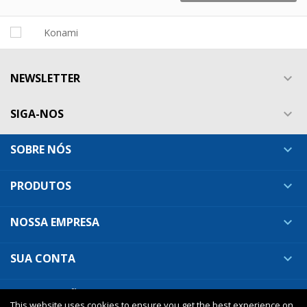
NEWSLETTER

SIGA-NOS

SOBRE NÓS

PRODUTOS

NOSSA EMPRESA

SUA CONTA

INFORMAÇÕES DA LOJA

This website uses cookies to ensure you get the best experience on