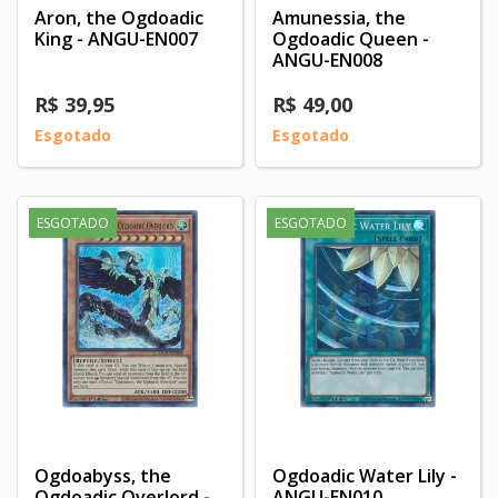
Aron, the Ogdoadic
Amunessia, the
King - ANGU-EN007
Ogdoadic Queen -
ANGU-EN008
R$ 39,95
R$ 49,00
Esgotado
Esgotado
ESGOTADO
ESGOTADO
Ogdoabyss, the
Ogdoadic Water Lily -
Ogdoadic Overlord -
ANGU-EN010