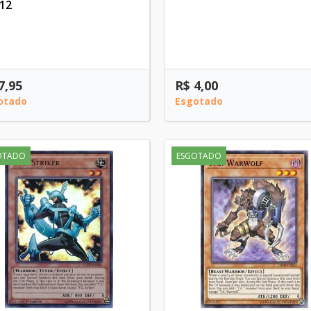
12
7,95
R$ 4,00
otado
Esgotado
OTADO
ESGOTADO