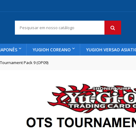
JAPONÊS
YUGIOH COREANO
YUGIOH VERSAO ASIATI
Tournament Pack 9 (OP09)