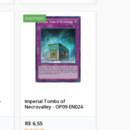
ESGOTADO
-
Imperial Tombs of
Necrovalley - OP09-EN024
R$ 6,55
Esgotado