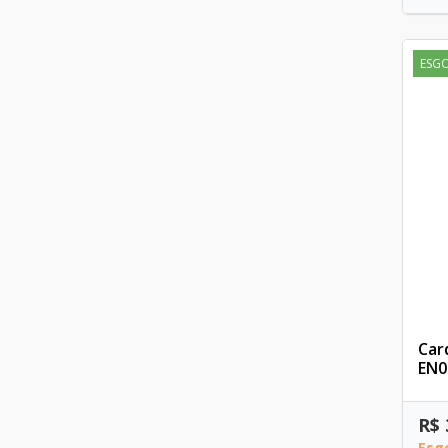
ESG
Car
EN0
R$ 
Esg