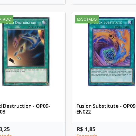
OTADO
ESGOTADO
d Destruction - OP09-
Fusion Substitute - OP09
08
EN022
3,25
R$ 1,85
otado
Esgotado