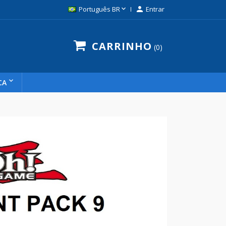

Português BR

Entrar
CARRINHO
0
CA