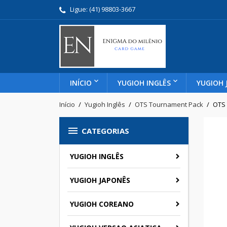
Ligue:
(41) 98803-3667
INÍCIO
YUGIOH INGLÊS
YUGIOH 
Início
Yugioh Inglês
OTS Tournament Pack
OTS 

CATEGORIAS
YUGIOH INGLÊS
YUGIOH JAPONÊS
YUGIOH COREANO