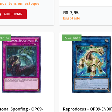
imos itens em estoque
R$ 7,95
ADICIONAR

Esgotado
OTADO
ESGOTADO
sonal Spoofing - OP09-
Reprodocus - OP09-EN00