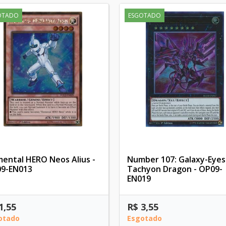
OTADO
ESGOTADO
mental HERO Neos Alius -
Number 107: Galaxy-Eyes
9-EN013
Tachyon Dragon - OP09-
EN019
1,55
R$ 3,55
otado
Esgotado