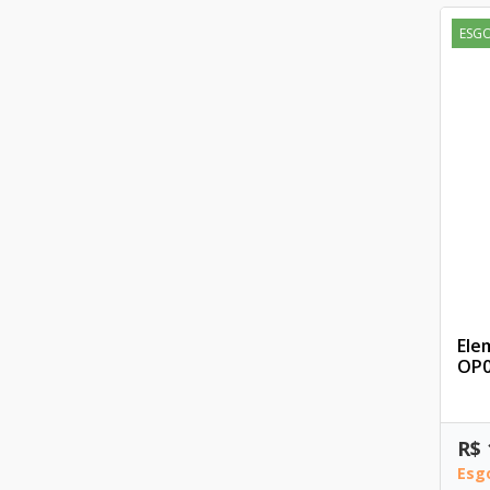
ESG
Ele
OP0
R$ 
Esg