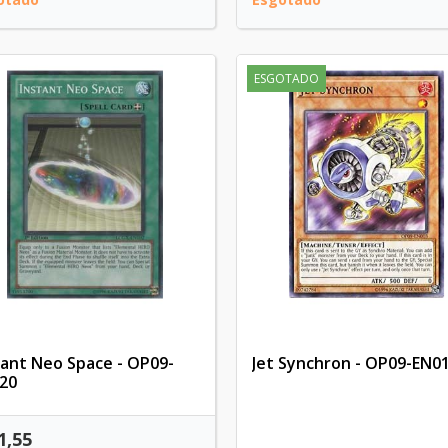
ESGOTADO
tant Neo Space - OP09-
Jet Synchron - OP09-EN0
20
1,55