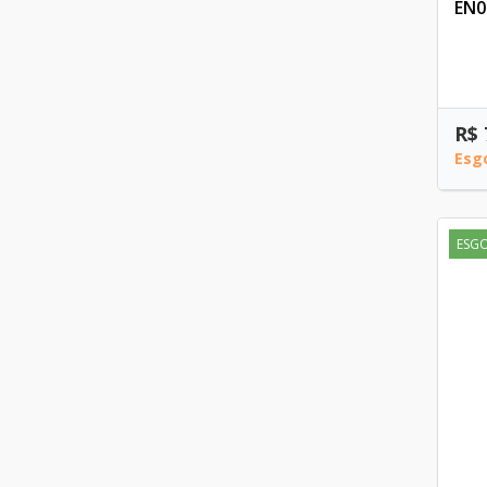
EN0
R$ 
Esg
ESG