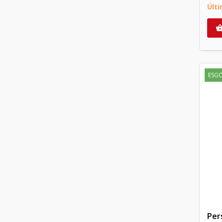
Últ
ESG
Per