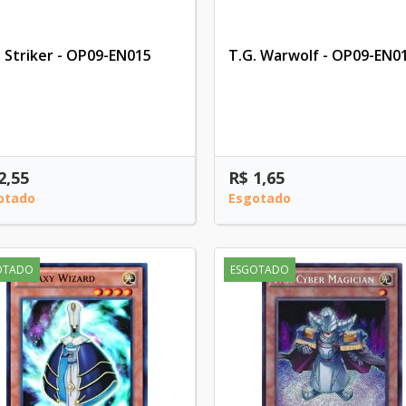
. Striker - OP09-EN015
T.G. Warwolf - OP09-EN0
2,55
R$ 1,65
otado
Esgotado
OTADO
ESGOTADO