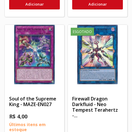
Adicionar
Adicionar
ESGOTADO
Soul of the Supreme
Firewall Dragon
King - MAZE-EN027
Darkfluid - Neo
Tempest Terahertz
-...
R$ 4,00
Últimos itens em
estoque