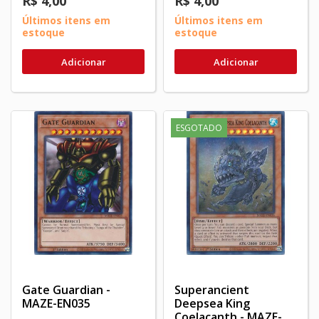
R$ 4,00
R$ 4,00
Últimos itens em
Últimos itens em
estoque
estoque
Adicionar
Adicionar
ESGOTADO
Gate Guardian -
Superancient
MAZE-EN035
Deepsea King
Coelacanth - MAZE-