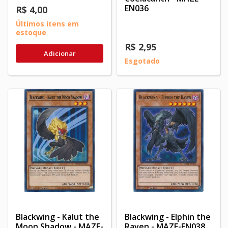
EN036
R$ 4,00
Últimos itens em
estoque
R$ 2,95
Adicionar
Esgotado
Blackwing - Kalut the
Blackwing - Elphin the
Moon Shadow - MAZE-
Raven - MAZE-EN038