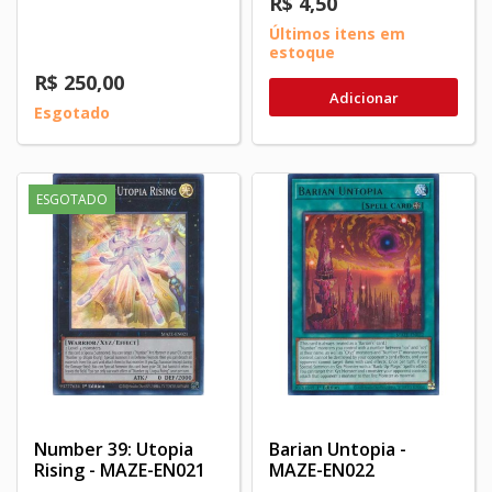
R$ 4,50
Últimos itens em
estoque
R$ 250,00
Adicionar
Esgotado
ESGOTADO
Number 39: Utopia
Barian Untopia -
Rising - MAZE-EN021
MAZE-EN022