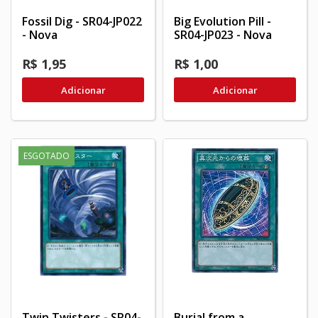
Fossil Dig - SR04-JP022
Big Evolution Pill -
- Nova
SR04-JP023 - Nova
R$ 1,95
R$ 1,00
Adicionar
Adicionar
ESGOTADO
Twin Twisters - SR04-
Burial from a