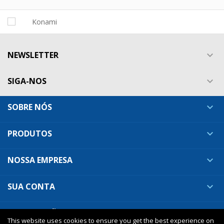
NEWSLETTER

SIGA-NOS

SOBRE NÓS

PRODUTOS

NOSSA EMPRESA

SUA CONTA

INFORMAÇÕES DA LOJA

This website uses cookies to ensure you get the best experience on