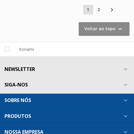

1
2

Voltar ao topo
NEWSLETTER

SIGA-NOS

SOBRE NÓS

PRODUTOS

NOSSA EMPRESA
