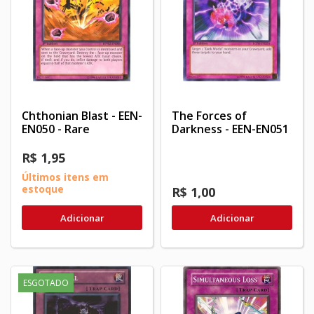
Chthonian Blast - EEN-
The Forces of
EN050 - Rare
Darkness - EEN-EN051
R$ 1,95
Últimos itens em
estoque
R$ 1,00
Adicionar
Adicionar
ESGOTADO