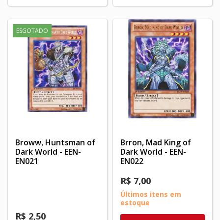
ESGOTADO
Broww, Huntsman of
Brron, Mad King of
Dark World - EEN-
Dark World - EEN-
EN021
EN022
R$ 7,00
Últimos itens em
estoque
R$ 2,50