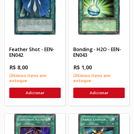
Feather Shot - EEN-
Bonding - H2O - EEN-
EN042
EN043
R$ 8,00
R$ 1,00
Últimos itens em
Últimos itens em
estoque
estoque
Adicionar
Adicionar