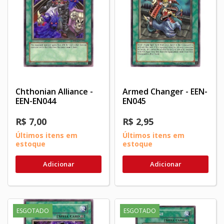
Chthonian Alliance -
Armed Changer - EEN-
EEN-EN044
EN045
R$ 7,00
R$ 2,95
Últimos itens em
Últimos itens em
estoque
estoque
Adicionar
Adicionar
ESGOTADO
ESGOTADO