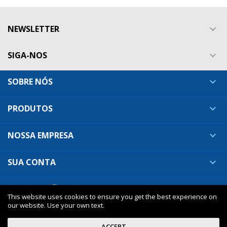
NEWSLETTER

SIGA-NOS

SOBRE NÓS

PRODUTOS

NOSSA EMPRESA

SUA CONTA

INFORMAÇÕES DA LOJA

This website uses cookies to ensure you get the best experience on
our website. Use your own text.
ACCEPT